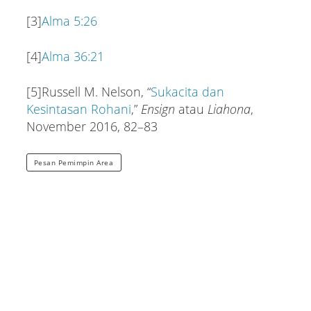
[3]
Alma 5:26
[4]
Alma 36:21
[5]Russell M. Nelson, “
Sukacita dan
Kesintasan Rohani
,”
Ensign
atau
Liahona
,
November 2016, 82–83
Pesan Pemimpin Area