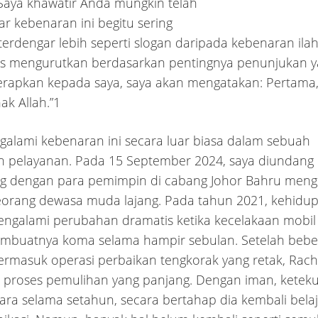
Saya khawatir Anda mungkin telah
 kebenaran ini begitu sering
terdengar lebih seperti slogan daripada kebenaran ilahi
us mengurutkan berdasarkan pentingnya penunjukan 
erapkan kepada saya, saya akan mengatakan: Pertama
ak Allah.”1
alami kebenaran ini secara luar biasa dalam sebuah
n pelayanan. Pada 15 September 2024, saya diundang
g dengan para pemimpin di cabang Johor Bahru meng
seorang dewasa muda lajang. Pada tahun 2021, kehidu
engalami perubahan dramatis ketika kecelakaan mobil
mbuatnya koma selama hampir sebulan. Setelah beber
termasuk operasi perbaikan tengkorak yang retak, Rach
i proses pemulihan yang panjang. Dengan iman, ketek
cara selama setahun, secara bertahap dia kembali belaj