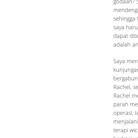
godaan? 
mendengar
sehingga 
saya har
dapat dit
adalah an
Saya meng
kunjunga
bergabun
Rachel, 
Rachel m
parah me
operasi, 
menjalan
terapi wi