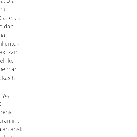
a. Dia
rlu
ia telah
ya dan
na
hil untuk
akitkan.
leh ke
mencari
 kasih
nya,
t
arena
ran ini.
alah anak