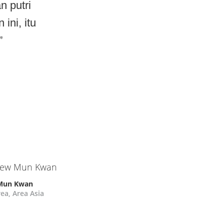
n putri
ini, itu
”
Mun Kwan
ea, Area Asia