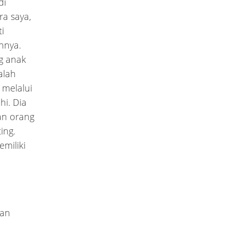
di
a saya,
i
nnya.
ng anak
alah
 melalui
hi. Dia
an orang
ing.
emiliki