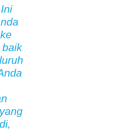
Ini
Anda
 ke
 baik
luruh
 Anda
,
an
 yang
di,