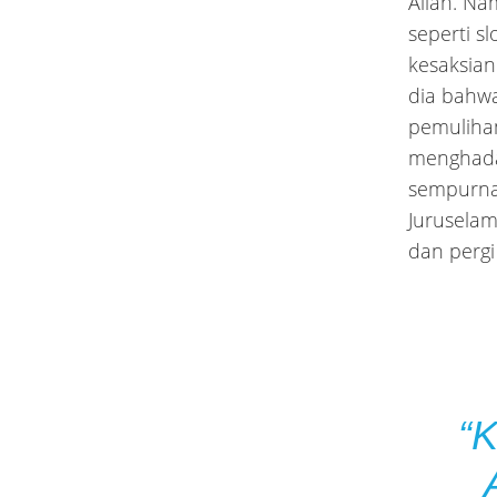
Allah. Na
seperti s
kesaksian
dia bahwa
pemuliha
menghada
sempurna.
Juruselam
dan pergi
“K