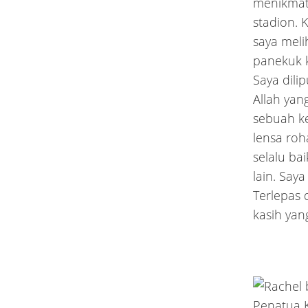
menikmati
stadion.
saya meli
panekuk 
Saya dili
Allah yan
sebuah k
lensa roh
selalu ba
lain. Saya
Terlepas 
kasih yan