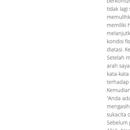
berkomuni
tidak lag
memulihka
memiliki 
melanjutk
kondisi fi
diatasi. 
Setelah m
arah say
kata-kata
terhadap 
Kemudian
“Anda ada
mengasihi
sukacita 
Sebelum p