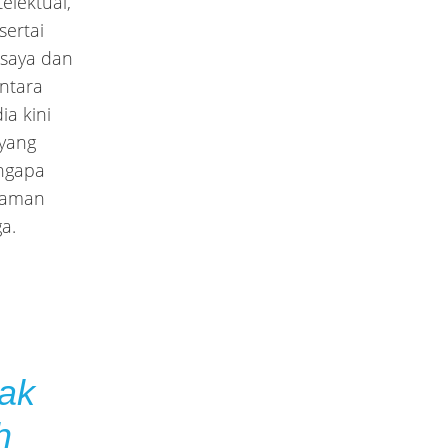
elektual,
sertai
 saya dan
ntara
a kini
yang
engapa
p aman
a.
nak
h