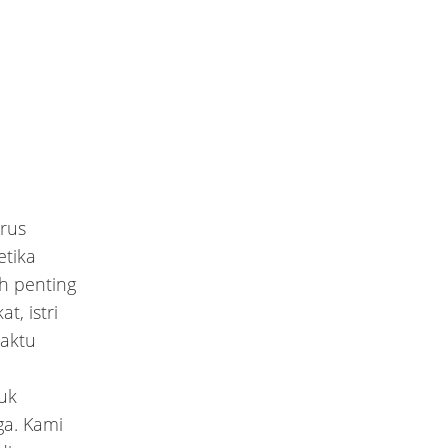
erus
tika
ih penting
t, istri
aktu
uk
ga. Kami