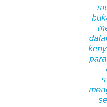
me
buk
me
dala
keny
para
m
meng
se