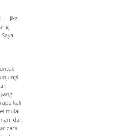
 …. Jika
yang
, Saya
 untuk
unjungi
pan
 yang
apa kali
el mulai
unan, dan
ar cara