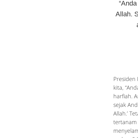
“Anda 
Allah. 
Presiden 
kita, “An
harfiah. 
sejak And
Allah.’ T
tertanam 
menyelam