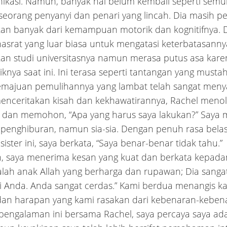
kasi. Namun, banyak hal belum kembali seperti semul
i seorang penyanyi dan penari yang lincah. Dia masih pe
n banyak dari kemampuan motorik dan kognitifnya. D
hasrat yang luar biasa untuk mengatasi keterbatasann
an studi universitasnya namun merasa putus asa kare
siknya saat ini. Ini terasa seperti tantangan yang musta
Kemajuan pemulihannya yang lambat telah sangat meny
enceritakan kisah dan kekhawatirannya, Rachel meno
a dan memohon, “Apa yang harus saya lakukan?” Saya 
 penghiburan, namun sia-sia. Dengan penuh rasa belas
sister ini, saya berkata, “Saya benar-benar tidak tahu.”
, saya menerima kesan yang kuat dan berkata kepada
lah anak Allah yang berharga dan rupawan; Dia sanga
 Anda. Anda sangat cerdas.” Kami berdua menangis k
dan harapan yang kami rasakan dari kebenaran-kebena
engalaman ini bersama Rachel, saya percaya saya ad